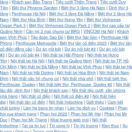
tầng
|
Khách sạn Bảo Trang
|
Tiệc cưới Thiên Trang
|
Tiệc cưới Duy
Tiên
|
Biệt thự Phoenix Garden
|
Biệt thự 3 tầng Hà Nam
|
Dinh thự 3
tầng
|
Penthouse Hà Nội
|
Biệt thự 3 tầng Đà Nẵng
|
Biệt thự 2 tầng Hà
Nam
|
Biệt thự Hòa Bình
|
Biệt thự Hưng Yên
|
Biệt thự Vinhomes
Ocean Park 3
|
Biệt thự Vinhomes Ocean Park 2
|
Biệt thự cao cấp tại
Quảng Ninh
|
Căn hộ 2 ngủ chung cư BRG
|
VINCOM Hà Nội
|
Khách
sạn Vĩnh Phúc
|
Tập đoàn Sao Đỏ
|
Biệt thự Sài Gòn
|
Penthouse Hải
Phòng
|
Penthouse Metropolis
|
Biệt thự tân cổ điển 2023
|
Biệt thự tân
cổ điển đẳng cấp
|
Dự án nổi bật
|
Dự án nổi bật #2
|
Dự án nổi bật
#3
|
Dự án nổi bật #4
|
Nội thất tại Hải Phòng
|
Nội thất tại Hưng
Yên
|
Nội thất tại Hà Nội
|
Nội thất tại Quảng Ninh
|
Nội thất tại TP. Hồ
Chí Minh
|
Nội thất tại Đà Nẵng
|
Nội thất tại Vĩnh Phúc
|
Nội thất tại Hà
Nam
|
Nội thất tại Hải Dương
|
Nội thất tại Hòa Bình
|
Nội thất tại Nam
Định
|
Nội thất căn hộ chung cư
|
Nội thất nhà phố
|
Nội thất biệt thự,
Penthouse, Duplex
|
Nội thất biệt thự, Penthouse, Duplex #2
|
Nội thất
lâu đài, dinh thự
|
Nội thất khách sạn
|
Nội thất tiệc cưới, văn phòng,
nhà hàng
|
Nội thất cổ điển
|
Nội thất cổ điển #2
|
Nội thất hiện
đại
|
Nội thất tân cổ điển
|
Nội thất Indochine
|
Giới thiệu
|
Cam kết
chất lượng
|
Lien he bang tin nhan
|
Lien he dich vu
|
Cookies
|
Phan
hoi cua khach hang
|
Phan hoi 2022
|
Phan hoi Mr Hai
|
Phan hoi Mr
Duc
|
Phan hoi Mr Thang
|
Khai truong web moi
|
Nội thất
Indochine
|
Tat ca tin tuc
|
Tin cong ty
|
Tin thi truong
|
Kien thuc
|
Xu
huong
|
Dịch vụ
|
Terms and Privacy