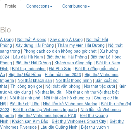
Profile
Connections
Contributions
Bio
Á Đông
|
Nội thất Á Đông
|
Xây dựng Á Đông
|
Nội thất Hải
Phòng
|
Xây dựng Hải Phòng
|
Thẩm mỹ viện Hải Dương
|
Nội thất
sang trọng
|
Phong cách cổ điển không bao giờ chết
|
Xu hướng
2024
|
Lâu đài Hà Nam
|
Biệt thự tại Hải Phòng
|
Biệt thự Lê Hồng
Phong
|
Biệt thự Hải Dương
|
Khách sạn đẳng cấp
|
Biệt thự Nam
Định
|
Biệt thự Indochine
|
Đá Phú Sơn
|
Biệt thự đẳng cấp châu
Âu
|
Biệt thự Đồi Rồng
|
Phản hồi năm 2023
|
Biệt thự Vinhomes
Imperia
|
Nội thất khách sạn
|
Nội thất thông minh
|
Sản xuất nội
thất
|
Thi công trọn gói
|
Nội thất văn phòng
|
Nội thất tiệc cưới
|
Kiến
trúc và xây dựng
|
Nội thất lâu đài
|
Nội thất dinh thựNội thất biệt
thự
|
Nội thất nhà phố
|
Nội thất căn hộ chung cư
|
Chung cư Hà
Nội
|
Biệt thự chị Liên
|
Nhà liền kề Vinhomes Marina
|
Biệt thự hiện đại
2023
|
Biệt thự đơn lập Vinhomes Imperia
|
Nhà liền kề Vinhomes
Imperia
|
Biệt thự Vinhomes Imperia P7.9
|
Biệt thự Quảng
Ninh
|
Khách sạn Kim Bảo
|
Biệt thự Vinhomes Smart City
|
Biệt thự
Vinhomes Riverside
|
Lâu đài Quảng Ninh
|
Biệt thự vườn 1